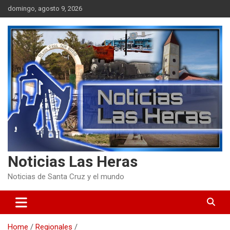
Skip
domingo, agosto 9, 2026
to
content
Noticias Las Heras
Noticias de Santa Cruz y el mundo
Home
Regionales