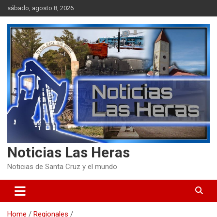
Skip
sábado, agosto 8, 2026
to
content
Noticias Las Heras
Noticias de Santa Cruz y el mundo
Home
Regionales