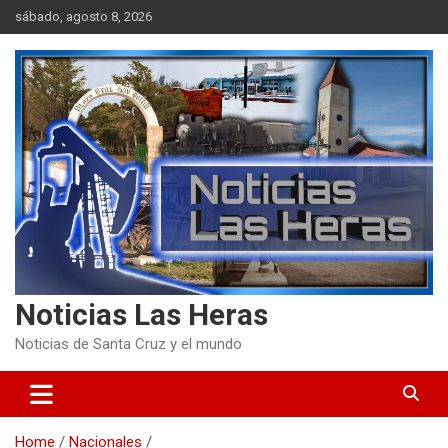
Skip
sábado, agosto 8, 2026
to
content
Noticias Las Heras
Noticias de Santa Cruz y el mundo
Home
Nacionales