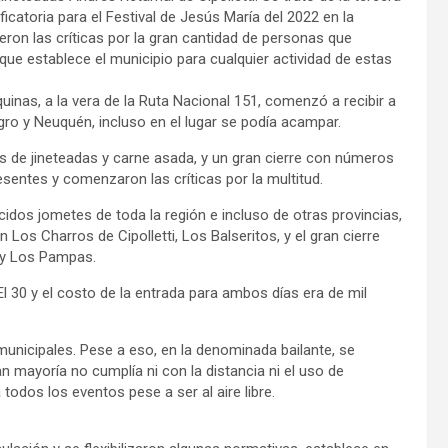
icatoria para el Festival de Jesús María del 2022 en la
ieron las críticas por la gran cantidad de personas que
que establece el municipio para cualquier actividad de estas
inas, a la vera de la Ruta Nacional 151, comenzó a recibir a
gro y Neuquén, incluso en el lugar se podía acampar.
nas de jineteadas y carne asada, y un gran cierre con números
entes y comenzaron las críticas por la multitud.
dos jometes de toda la región e incluso de otras provincias,
n Los Charros de Cipolletti, Los Balseritos, y el gran cierre
 y Los Pampas.
l 30 y el costo de la entrada para ambos días era de mil
 municipales. Pese a eso, en la denominada bailante, se
 mayoría no cumplía ni con la distancia ni el uso de
todos los eventos pese a ser al aire libre.