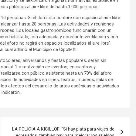
culación y se flexibilizaron algunas normativas, establece en
ios públicos al aire libre de hasta 1.000 personas.
10 personas. Si el domicilio contare con espacio al aire libre
á alcanzar hasta 20 personas. Las actividades y reuniones
 personas. Los locales gastronómicos funcionarán con un
ima habilitada, con adecuada y constante ventilación y con
el aforo no regirá en espacios localizados al aire libre”,
cual adhirió el Municipio de Cipolletti.
tocolares, aniversarios y fiestas populares, serán sin
ocial. “La realización de eventos, encuentros y
realizarse con público asistente hasta un 70% del aforo
ación de actividades en cines, teatros, museos, salas de
los efectos del desarrollo de artes escénicas o actividades
 indicaron.
LA POLICIA A KICILLOF: “Si hay plata para viajes de
egresados, también hay para mejorar los sueldos