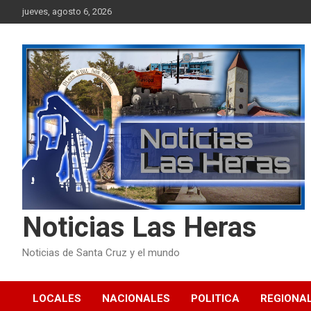
Skip
jueves, agosto 6, 2026
to
content
Noticias Las Heras
Noticias de Santa Cruz y el mundo
LOCALES
NACIONALES
POLITICA
REGIONA