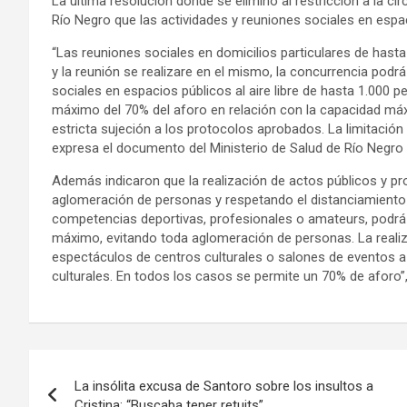
La última resolución donde se eliminó al restricción a la cir
Río Negro que las actividades y reuniones sociales en espac
“Las reuniones sociales en domicilios particulares de hasta 
y la reunión se realizare en el mismo, la concurrencia podr
sociales en espacios públicos al aire libre de hasta 1.000
máximo del 70% del aforo en relación con la capacidad máx
estricta sujeción a los protocolos aprobados. La limitación d
expresa el documento del Ministerio de Salud de Río Negro al 
Además indicaron que la realización de actos públicos y pro
aglomeración de personas y respetando el distanciamiento s
competencias deportivas, profesionales o amateurs, podrá 
máximo, evitando toda aglomeración de personas. La realiz
espectáculos de centros culturales o salones de eventos a 
culturales. En todos los casos se permite un 70% de aforo”,
Navegación
La insólita excusa de Santoro sobre los insultos a
de
Cristina: “Buscaba tener retuits”.