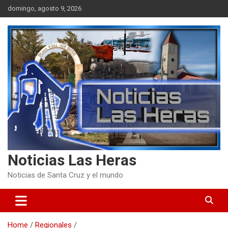
Skip
domingo, agosto 9, 2026
to
content
Noticias Las Heras
Noticias de Santa Cruz y el mundo
Home
Regionales