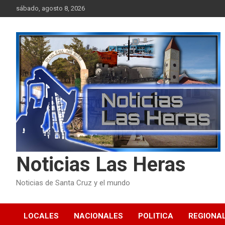
Skip
sábado, agosto 8, 2026
to
content
Noticias Las Heras
Noticias de Santa Cruz y el mundo
LOCALES
NACIONALES
POLITICA
REGIONA