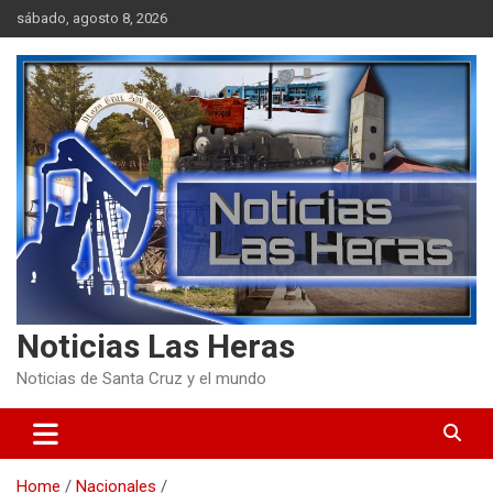
Skip
sábado, agosto 8, 2026
to
content
Noticias Las Heras
Noticias de Santa Cruz y el mundo
Home
Nacionales