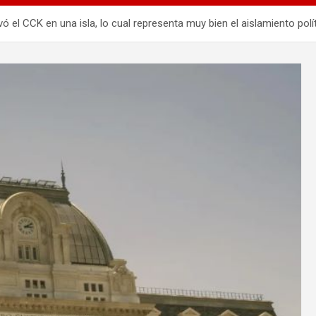
ó el CCK en una isla, lo cual representa muy bien el aislamiento polít