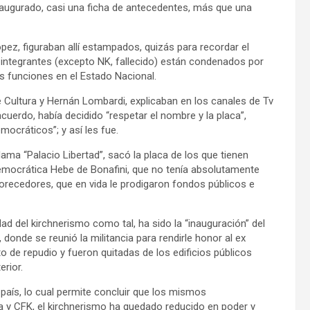
inaugurado, casi una ficha de antecedentes, más que una
ópez, figuraban allí estampados, quizás para recordar el
s integrantes (excepto NK, fallecido) están condenados por
 funciones en el Estado Nacional.
 Cultura y Hernán Lombardi, explicaban en los canales de Tv
uerdo, había decidido “respetar el nombre y la placa”,
ocráticos”; y así les fue.
llama “Palacio Libertad”, sacó la placa de los que tienen
democrática Hebe de Bonafini, que no tenía absolutamente
recedores, que en vida le prodigaron fondos públicos e
ad del kirchnerismo como tal, ha sido la “inauguración” del
i, donde se reunió la militancia para rendirle honor al ex
 de repudio y fueron quitadas de los edificios públicos
rior.
país, lo cual permite concluir que los mismos
a y CFK, el kirchnerismo ha quedado reducido en poder y