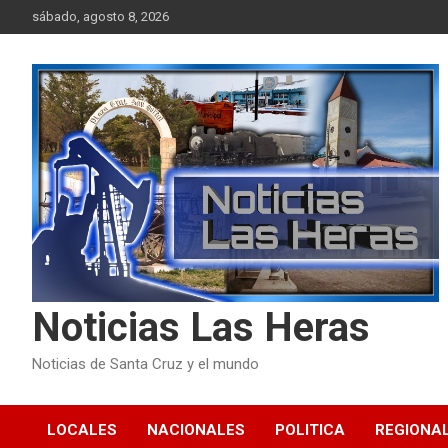
Skip
sábado, agosto 8, 2026
to
content
Noticias Las Heras
Noticias de Santa Cruz y el mundo
LOCALES
NACIONALES
POLITICA
REGIONA