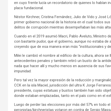
en cuyo frente lucía un recordatorio de quienes lo habían 
placa fundacional.
Néstor Kirchner, Cristina Fernández, Julio de Vido y José L
primer gobierno nacional de la historia en el cual todos su
delitos de corrupción mientras desempeñaban las más altas
Cuando en el 2019 asumió Macri, Pablo Aveluto, Ministro de
con bastante pudor, que el gobierno, aunque no estaba de ac
creyendo que de esa manera eran más “institucionales y dem
Milei le cambió el nombre al edificio de la cultura, ahora se 
antecedentes penales y también retiró un busto de la anti
nada que hacer allí y mucho menos en ausencia de sus favo
impunidad.
Pero tal vez la mayor expresión de la reducción y marginalid
CCK en la isla Maciel, jurisdicción del ultra K Jorge Ferrares
presidente, cuyas estatuas y bustos también han sido objeto
donde estaban emplazadas, tanto en el país como en el exte
Luego de perder las elecciones por más del 57% en todo el 
peronistas/kirchneristas votaron en contra de Sergio Mass