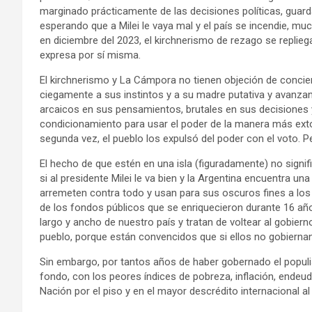
marginado prácticamente de las decisiones políticas, guard
esperando que a Milei le vaya mal y el país se incendie, m
en diciembre del 2023, el kirchnerismo de rezago se replieg
expresa por sí misma.
El kirchnerismo y La Cámpora no tienen objeción de concien
ciegamente a sus instintos y a su madre putativa y avanzan s
arcaicos en sus pensamientos, brutales en sus decisiones y 
condicionamiento para usar el poder de la manera más extor
segunda vez, el pueblo los expulsó del poder con el voto. P
El hecho de que estén en una isla (figuradamente) no signi
si al presidente Milei le va bien y la Argentina encuentra un
arremeten contra todo y usan para sus oscuros fines a los 
de los fondos públicos que se enriquecieron durante 16 a
largo y ancho de nuestro país y tratan de voltear al gobiern
pueblo, porque están convencidos que si ellos no gobiernan
Sin embargo, por tantos años de haber gobernado el popul
fondo, con los peores índices de pobreza, inflación, endeu
Nación por el piso y en el mayor descrédito internacional al