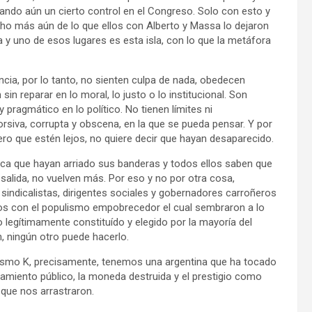
ando aún un cierto control en el Congreso. Solo con esto y
ucho más aún de lo que ellos con Alberto y Massa lo dejaron
a y uno de esos lugares es esta isla, con lo que la metáfora
cia, por lo tanto, no sienten culpa de nada, obedecen
in reparar en lo moral, lo justo o lo institucional. Son
pragmático en lo político. No tienen límites ni
siva, corrupta y obscena, en la que se pueda pensar. Y por
ero que estén lejos, no quiere decir que hayan desaparecido.
fica que hayan arriado sus banderas y todos ellos saben que
a salida, no vuelven más. Por eso y no por otra cosa,
sindicalistas, dirigentes sociales y gobernadores carroñeros
ños con el populismo empobrecedor el cual sembraron a lo
o legítimamente constituído y elegido por la mayoría del
, ningún otro puede hacerlo.
ismo K, precisamente, tenemos una argentina que ha tocado
damiento público, la moneda destruida y el prestigio como
 que nos arrastraron.