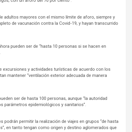
gos, con un aforo del 70 por ciento”.
 de adultos mayores con el mismo límite de aforo, siempre y
leto de vacunación contra la Covid-19, y hayan transcurrido
 ahora pueden ser de “hasta 10 personas si se hacen en
.
de excursiones y actividades turísticas de acuerdo con los
itan mantener “ventilación exterior adecuada de manera
pueden ser de hasta 100 personas, aunque “la autoridad
los parámetros epidemiológicos y sanitarios”.
s podrán permitir la realización de viajes en grupos “de hasta
les”, en tanto tengan como origen y destino aglomerados que