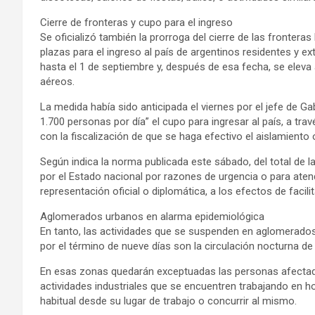
Cierre de fronteras y cupo para el ingreso
Se oficializó también la prorroga del cierre de las frontera
plazas para el ingreso al país de argentinos residentes y e
hasta el 1 de septiembre y, después de esa fecha, se elev
aéreos.
La medida había sido anticipada el viernes por el jefe de G
1.700 personas por día” el cupo para ingresar al país, a tra
con la fiscalización de que se haga efectivo el aislamiento o
Según indica la norma publicada este sábado, del total de 
por el Estado nacional por razones de urgencia o para ate
representación oficial o diplomática, a los efectos de facilita
Aglomerados urbanos en alarma epidemiológica
En tanto, las actividades que se suspenden en aglomerados
por el término de nueve días son la circulación nocturna de l
En esas zonas quedarán exceptuadas las personas afectadas 
actividades industriales que se encuentren trabajando en ho
habitual desde su lugar de trabajo o concurrir al mismo.