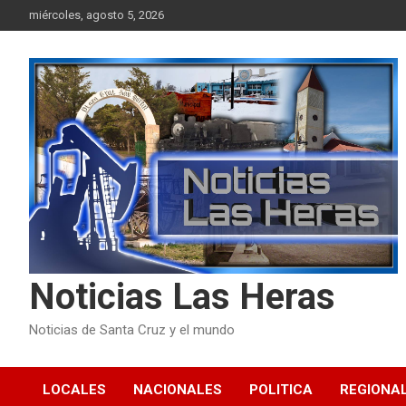
Skip
miércoles, agosto 5, 2026
to
content
Noticias Las Heras
Noticias de Santa Cruz y el mundo
LOCALES
NACIONALES
POLITICA
REGIONA