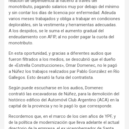
relación de dependencia al hacerlo a través del
monotributo, pagando salarios muy por debajo del mínimo
y sin contar los días de licencia por enfermedad. Adeuda
varios meses trabajados y obliga a trabajar en condiciones
deplorables, sin la vestimenta y herramientas adecuadas.
A los despidos, se le suma el aumento gradual del
endeudamiento con AFIP, al no poder pagar la cuota del
monotributo.
En esta oportunidad, y gracias a diferentes audios que
fueron filtrados a los medios, se descubrió que el dueño
de «Estrella Construcciones», Omar Domenec, no le pagó
a Núñez los trabajos realizados par Pablo González en Río
Gallegos. Esto desató la furia del contratista.
Según puede escucharse en los audios, Domenec
contrató las excavadoras de Núñez, para la demolición del
histórico edificio del Automóvil Club Argentino (ACA) en la
capital de la provincia y no le pagó lo que corresponde.
Recordemos que, en el marco de los cien años de YPF, y
de la política de modernización que lleva adelante el actual
directorio de la empresa, el ex vicegobernador de Santa