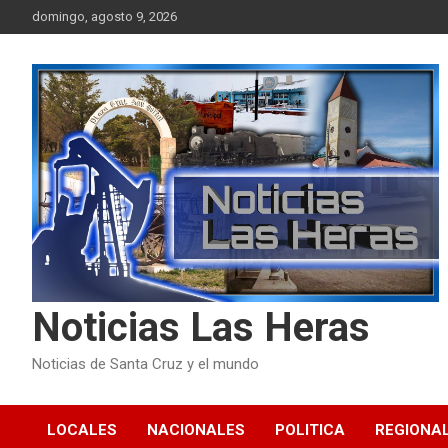
Skip
domingo, agosto 9, 2026
to
content
Noticias Las Heras
Noticias de Santa Cruz y el mundo
LOCALES
NACIONALES
POLITICA
REGIONA