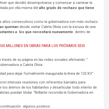
rchner que decidió desempolvarse y comenzar a caminar la
itada por ella misma del
alto grado de rechazo que tiene
r tres años consecutivos como la gobernadora con más rechazo
pas queman
decide visitar Caleta Olivia con la excusa de una
 votantes a los que necesitará nuevamente
dentro de
.
00 MILLONES EN OBRAS PARA LOS PRÓXIMOS SEIS
 a través de su página en las redes sociales afirmando: ”
Gobernadora a Caleta Olivia .
iudad para dejar formalmente inaugurada la línea de 132 KV”.
eron intensas reuniones con referentes barriales para
ar los ánimos de los habitantes y desarticular todo intento de
istas puedan titular. “Brillante recorrida la Gobernadora en
 continuación algunos posteos: