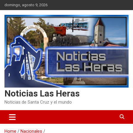
Skip
domingo, agosto 9, 2026
to
content
Noticias Las Heras
Noticias de Santa Cruz y el mundo
Home
Nacionales