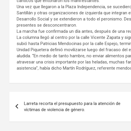
cánticos que entonaron los manifestantes.
Una vez que llegaron a la Plaza Independencia, se sucedier
Santillán y otras organizaciones de izquierda que integran 
Desarrollo Social y se extendieron a todo el peronismo. Des
presentes se desconcentraron.
La marcha fue confirmada un día antes, después de una reuni
La columna llegó al centro por la calle Vicente Zapata y s
subió hasta Patricias Mendocinas por la calle Espejo, term
Unidad Piquetera definió movilizarse luego del fracaso del
aludida. “En medio de tanto hambre, no enviar alimentos 
atravesar una crisis importante por las heladas, muchas fam
asistencia”, había dicho Martín Rodríguez, referente mendo
Navegación
Larreta recorta el presupuesto para la atención de
de
víctimas de violencia de género.
entradas