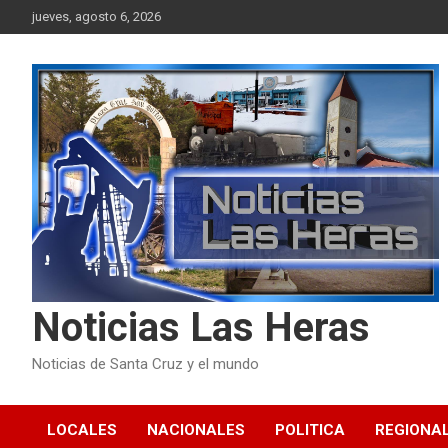
Skip
jueves, agosto 6, 2026
to
content
Noticias Las Heras
Noticias de Santa Cruz y el mundo
LOCALES
NACIONALES
POLITICA
REGIONA