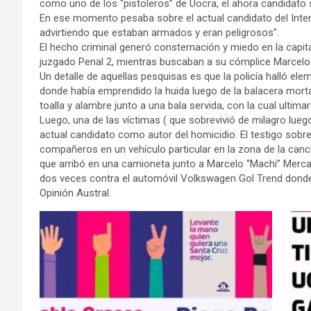
como uno de los “pistoleros” de Uocra, el ahora candidato 
En ese momento pesaba sobre el actual candidato del Inten
advirtiendo que estaban armados y eran peligrosos”.
El hecho criminal generó consternación y miedo en la capital
juzgado Penal 2, mientras buscaban a su cómplice Marcelo
Un detalle de aquellas pesquisas es que la policía halló 
donde había emprendido la huida luego de la balacera mortal
toalla y alambre junto a una bala servida, con la cual ultima
Luego, una de las víctimas ( que sobrevivió de milagro lueg
actual candidato como autor del homicidio. El testigo sobre
compañeros en un vehículo particular en la zona de la canc
que arribó en una camioneta junto a Marcelo “Machi” Merca
dos veces contra el automóvil Volkswagen Gol Trend donde 
Opinión Austral.