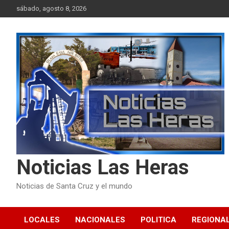
Skip
sábado, agosto 8, 2026
to
content
Noticias Las Heras
Noticias de Santa Cruz y el mundo
LOCALES
NACIONALES
POLITICA
REGIONA