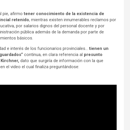
l pie, afirmo
tener conocimiento de la existencia de
incial retenido
, mientras existen innumerables reclamos por
ducativa, por salarios dignos del personal docente y por
inistración pública además de la demanda por parte de
imientos básicos.
ad e interés de los funcionarios provinciales…
tienen un
s guardados”
continua, en clara referencia al
presunto
 Kirchner,
dato que surgiría de información con la que
n el video el cual finaliza preguntándose: