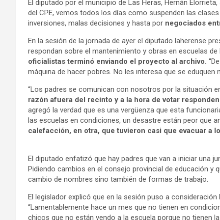
El diputado por el municipio de Las Heras, Hernán Elorrieta,
del CPE, vemos todos los días como suspenden las clases 
inversiones, malas decisiones y hasta por
negociados entr
En la sesión de la jornada de ayer el diputado laherense p
respondan sobre el mantenimiento y obras en escuelas de l
oficialistas terminó enviando el proyecto al archivo.
“De
máquina de hacer pobres. No les interesa que se eduquen n
“Los padres se comunican con nosotros por la situación e
razón afuera del recinto y a la hora de votar responden
agregó la verdad que es una vergüenza que esta funcionaria
las escuelas en condiciones, un desastre están peor que a
calefacción, en otra, que tuvieron casi que evacuar a l
El diputado enfatizó que hay padres que van a iniciar una ju
Pidiendo cambios en el consejo provincial de educación y 
cambio de nombres sino también de formas de trabajo.
El legislador explicó que en la sesión puso a consideración 
“Lamentablemente hace un mes que no tienen en condicion
chicos que no están yendo a la escuela porque no tienen la 