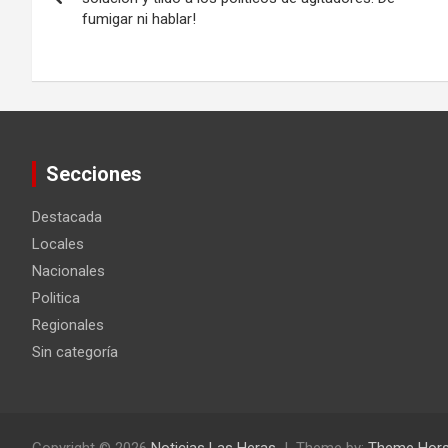
fumigar ni hablar!
entradas
Secciones
Destacada
Locales
Nacionales
Politica
Regionales
Sin categoría
Copyright © 2026
Noticias Las Heras
Theme by:
Theme Hor