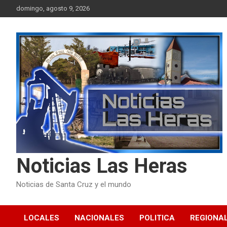
Skip
domingo, agosto 9, 2026
to
content
Noticias Las Heras
Noticias de Santa Cruz y el mundo
LOCALES
NACIONALES
POLITICA
REGIONA