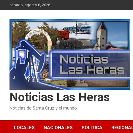
Skip
sábado, agosto 8, 2026
to
content
Noticias Las Heras
Noticias de Santa Cruz y el mundo
LOCALES
NACIONALES
POLITICA
REGIONA