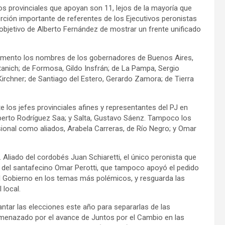
ios provinciales que apoyan son 11, lejos de la mayoría que
orción importante de referentes de los Ejecutivos peronistas
 al objetivo de Alberto Fernández de mostrar un frente unificado
ocumento los nombres de los gobernadores de Buenos Aires,
itanich; de Formosa, Gildo Insfrán; de La Pampa, Sergio
a Kirchner; de Santiago del Estero, Gerardo Zamora; de Tierra
e los jefes provinciales afines y representantes del PJ en
lberto Rodríguez Saa; y Salta, Gustavo Sáenz. Tampoco los
onal como aliados, Arabela Carreras, de Río Negro; y Omar
Aliado del cordobés Juan Schiaretti, el único peronista que
y del santafecino Omar Perotti, que tampoco apoyó el pedido
n el Gobierno en los temas más polémicos, y resguarda las
 local.
antar las elecciones este año para separarlas de las
 amenazado por el avance de Juntos por el Cambio en las