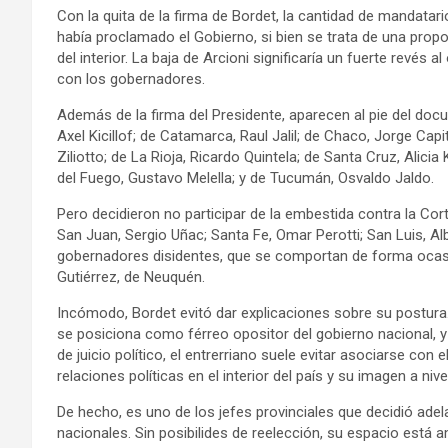
Con la quita de la firma de Bordet, la cantidad de mandatar
había proclamado el Gobierno, si bien se trata de una prop
del interior. La baja de Arcioni significaría un fuerte revés
con los gobernadores.
Además de la firma del Presidente, aparecen al pie del d
Axel Kicillof; de Catamarca, Raul Jalil; de Chaco, Jorge Cap
Ziliotto; de La Rioja, Ricardo Quintela; de Santa Cruz, Alici
del Fuego, Gustavo Melella; y de Tucumán, Osvaldo Jaldo.
Pero decidieron no participar de la embestida contra la Cort
San Juan, Sergio Uñac; Santa Fe, Omar Perotti; San Luis, A
gobernadores disidentes, que se comportan de forma ocasi
Gutiérrez, de Neuquén.
Incómodo, Bordet evitó dar explicaciones sobre su postura. 
se posiciona como férreo opositor del gobierno nacional, 
de juicio político, el entrerriano suele evitar asociarse co
relaciones políticas en el interior del país y su imagen a nivel
De hecho, es uno de los jefes provinciales que decidió adel
nacionales. Sin posibilides de reelección, su espacio está