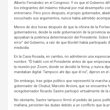
Alberto Fernández en el Congreso. Y es que el Gobierno dif
los integrantes del máximo tribunal por mal desempeño con l
entrerriano. Pero poco después, el propio gobernador, aliado
escuchado sus argumentos, nunca había admitido acompañ
Menos de dos horas después de que la oficina de la Porta
gobernadores, desde la sede gobernación de la provincia avi
apoyaban la polémica determinación del Presidente. Sobre 
error” del Gobierno, a raíz de que Bordet había participado 
mediodía.
En la Casa Rosada, en cambio, no admitieron una equivocac
nombre. “Él habló con el Presidente antes de que empezara
la reunión por Zoom, donde se decidió la firma, y nunca dij
mandaban digital. Tampoco ahí dijo que él no”, dijeron en el
Sin embargo, tras golpe político que representó la marcha 
gobernador de Chubut, Marcelo Arcioni, que se encuentra fuer
vicegobernador Ricardo Sastre participó virtualmente de l
No obstante, Sastre tampoco firmó el pedido de juicio polít
mañana, persisten las dudas debido a un conflicto que la pr