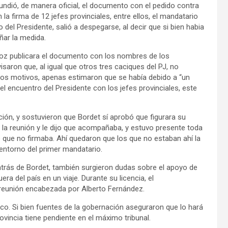
undió, de manera oficial, el documento con el pedido contra
a firma de 12 jefes provinciales, entre ellos, el mandatario
 del Presidente, salió a despegarse, al decir que si bien habia
ar la medida.
voz publicara el documento con los nombres de los
saron que, al igual que otros tres caciques del PJ, no
los motivos, apenas estimaron que se había debido a “un
del encuentro del Presidente con los jefes provinciales, este
ión, y sostuvieron que Bordet sí aprobó que figurara su
 la reunión y le dijo que acompañaba, y estuvo presente toda
o que no firmaba. Ahí quedaron que los que no estaban ahí la
 entorno del primer mandatario.
atrás de Bordet, también surgieron dudas sobre el apoyo de
a del país en un viaje. Durante su licencia, el
a reunión encabezada por Alberto Fernández.
ico. Si bien fuentes de la gobernación aseguraron que lo hará
ovincia tiene pendiente en el máximo tribunal.