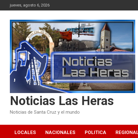
Skip
jueves, agosto 6, 2026
to
content
Noticias Las Heras
Noticias de Santa Cruz y el mundo
LOCALES
NACIONALES
POLITICA
REGIONA