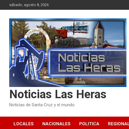
Skip
sábado, agosto 8, 2026
to
content
Noticias Las Heras
Noticias de Santa Cruz y el mundo
LOCALES
NACIONALES
POLITICA
REGIONA