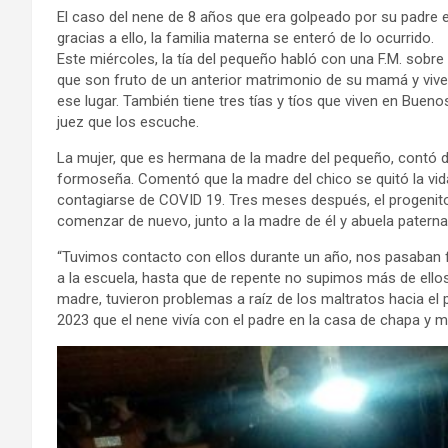
El caso del nene de 8 años que era golpeado por su padre e
gracias a ello, la familia materna se enteró de lo ocurrido.
Este miércoles, la tía del pequeño habló con una F.M. sobre
que son fruto de un anterior matrimonio de su mamá y viven
ese lugar. También tiene tres tías y tíos que viven en Buenos
juez que los escuche.
La mujer, que es hermana de la madre del pequeño, contó de
formoseña. Comentó que la madre del chico se quitó la vida 
contagiarse de COVID 19. Tres meses después, el progenitor 
comenzar de nuevo, junto a la madre de él y abuela paterna 
“Tuvimos contacto con ellos durante un año, nos pasaban f
a la escuela, hasta que de repente no supimos más de ellos”
madre, tuvieron problemas a raíz de los maltratos hacia el
2023 que el nene vivía con el padre en la casa de chapa y 