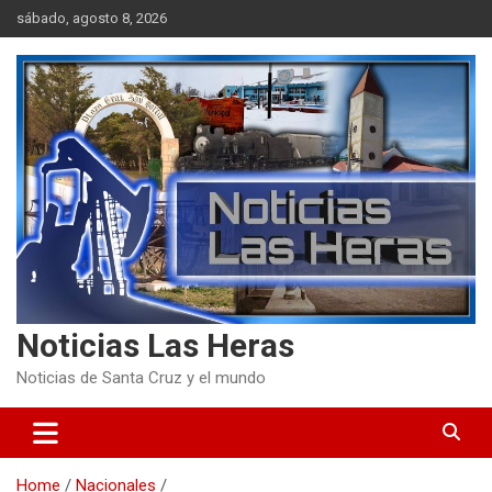
Skip
sábado, agosto 8, 2026
to
content
Noticias Las Heras
Noticias de Santa Cruz y el mundo
Home
Nacionales