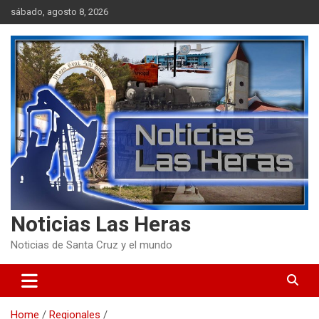
Skip
sábado, agosto 8, 2026
to
content
Noticias Las Heras
Noticias de Santa Cruz y el mundo
Home
Regionales