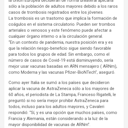
la Unión Europea decidieran de forma unilateral aplicarla
sólo a la población de adultos mayores debido a los raros
casos de trombosis registrados entre los jóvenes.
La trombosis es un trastorno que implica la formación de
coágulos en el sistema circulatorio. Pueden ser trombos
arteriales o venosos y este fenómeno puede afectar a
cualquier órgano interno o a la circulación general.
“En un contexto de pandemia, nuestra posición era y es
que la relación riesgo-beneficio sigue siendo favorable
para todos los grupos de edad. Sin embargo, como el
número de casos de Covid-19 está disminuyendo, sería
mejor usar vacunas basadas en ARN mensajero ( ARNm),
como Moderna y las vacunas Pfizer-BioNTech”, aseguró.
Como ayer Italia se sumó a los países que decidieron
aplicar la vacuna de AstraZeneca sólo a los mayores de
60 años, el periodista de La Stampa, Franceso Rigatelli, le
preguntó si no sería mejor prohibir AstraZeneca para
todos, incluso para los adultos mayores, y Cavaleri
respondió: “Sí, y es una opción que muchos países, como
Francia y Alemania, están considerando a la luz de la
mayor disponibilidad de vacunas de ARNm”.